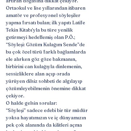
artıran doğasına dikkat çekiyor.
Ortaokul ve lise yıllarından itibaren
amatör ve profesyonel söyleşiler
yapma fırsatı bulan; ilk yapıtı Latife
Tekin Kitabı’yla bu türe yenilik
getirmeyi hedeflemiş olan P.Ö.;
“Söyleşi: Gözüm Kulağım Sende”de
bu çok özel türü farklı bağlamlarda
ele alırken göz göze bakmanın,
birbirini can kulağıyla dinlemenin,
sessizliklere alan açıp orada
yürüyen dilsiz sohbeti de algılayıp
çözümleyebilmenin önemine dikkat
çekiyor.
O halde gelsin sorular:
“Söyleşi” sadece edebi bir tür müdür
yoksa hayatımızın ve iç dünyamızın
pek çok alanında da kilitleri açma