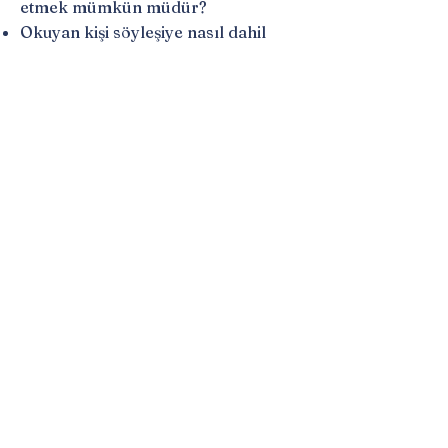
etmek mümkün müdür?
Okuyan kişi söyleşiye nasıl dahil
olur ve nasıl üçüncü kişi haline
gelir?
Okuduğumuz —ya da izlediğimiz,
dinlediğimiz vb.— bir söyleşinin iyi
bir çalışma olup olmadığını nasıl
anlarız?
Söyleşinin başka türlere katkısı
nedir? Aralarındaki iletişimi nasıl
görüp saptarız?
3. Gün: “İçerideki Söyleşi Halleri”
Söyleşiye önce kendimizle başlamak
istesek… Nasıl olacak? Kendimize
acaba söyleşecek kadar yakın
mıyız?
Kişinin kendisiyle zihinsel düzlemde