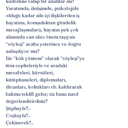
kudretine sahip bir anahtar mı?
Yaratımda, iletişimde, psikolojide
olduğu kadar aile içi ilişkilerden iş
hayatına, komşuluktan gündelik
mesajlaşmalara, hayatın pek çok
alanında can alıcı önem taşıyan
“söyleşi” acaba yeterince ve doğru
anlaşılıyor mu?
Bir “kök yöntem” olarak “söyleşi”ye
tüm cepheleriyle ve aradaki
mesafeleri, kürsüleri,
kütüphaneleri, diplomaları,
divanları, koltukları vb. kaldırarak
bakma teklifi gelse; siz bunu nasıl
değerlendirirdiniz?
Şüpheyle?..
Coşkuyla?..
Çekinerek?..