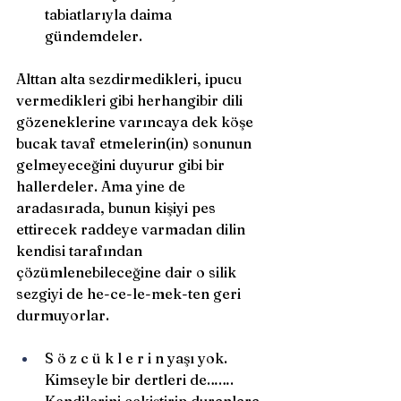
tabiatlarıyla daima 
gündemdeler. 
Alttan alta sezdirmedikleri, ipucu 
vermedikleri gibi herhangibir dili 
gözeneklerine varıncaya dek köşe 
bucak tavaf etmelerin(in) sonunun 
gelmeyeceğini duyurur gibi bir 
hallerdeler. Ama yine de 
aradasırada, bunun kişiyi pes 
ettirecek raddeye varmadan dilin 
kendisi tarafından 
çözümlenebileceğine dair o silik 
sezgiyi de he-ce-le-mek-ten geri 
durmuyorlar.
S ö z c ü k l e r i n yaşı yok. 
Kimseyle bir dertleri de……. 