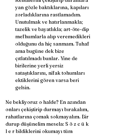
Kendilerini çekiştirip duranlara 
yan gözle baktıklarına, kapıları 
zorladıklarına rastlamadım. 
Unutulmak ve hatırlanmakla; 
tazelik ve bayatlıkla; art-öte-dip 
mefhumlarla alıp veremedikleri 
olduğunu da hiç sanmam. Tuhaf 
ama bugüne dek bize 
çıtlatılmadı bunlar. Yine de 
birilerine yerli yersiz 
sataştıklarını, nifak tohumları 
ektiklerini gören varsa beri 
gelsin. 
Ne bekliyoruz o halde? En azından 
onları çekiştirip durmayı bırakalım, 
rahatlarına çomak sokmayalım. Bir 
durup düşünelim mesela: S ö z c ü k 
l e r bildiklerini okumayı tüm 