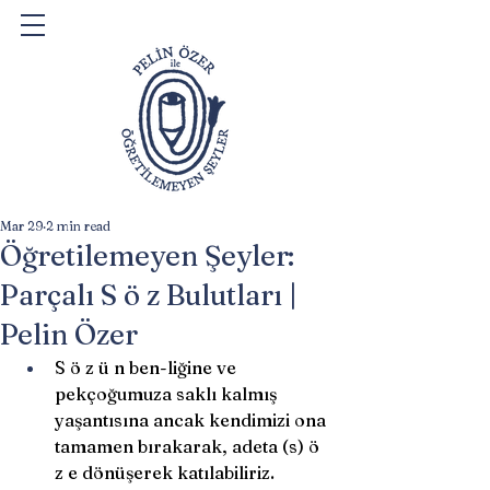
Mar 29
2 min read
Öğretilemeyen Şeyler:
Parçalı S ö z Bulutları |
Pelin Özer
S ö z ü n ben-liğine ve 
pekçoğumuza saklı kalmış 
yaşantısına ancak kendimizi ona 
tamamen bırakarak, adeta (s) ö 
z e dönüşerek katılabiliriz. 