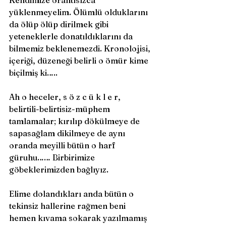
Kendimize orantısızca 
yüklenmeyelim. Ölümlü olduklarını 
da ölüp ölüp dirilmek gibi 
yeteneklerle donatıldıklarını da 
bilmemiz beklenemezdi. Kronolojisi, 
içeriği, düzeneği belirli o ömür kime 
biçilmiş ki….. 
Ah o heceler, s ö z c ü k l e r, 
belirtili-belirtisiz-müphem 
tamlamalar; kırılıp dökülmeye de 
sapasağlam dikilmeye de aynı 
oranda meyilli bütün o harf 
güruhu…… Birbirimize 
göbeklerimizden bağlıyız. 
Elime dolandıkları anda bütün o 
tekinsiz hallerine rağmen beni 
hemen kıvama sokarak yazılmamış 