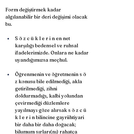
Form değiştirmek kadar 
algılanabilir bir deri değişimi olacak 
bu. 
S ö z c ü k l e r i n en net 
karşılığı bedensel ve ruhsal 
ifadelerimizde. Onlara ne kadar 
uyandığımızsa meçhul.
Öğrenmenin ve öğretmenin s ö 
z konusu bile edilmediği, akla 
getirilmediği, zihni 
doldurmadığı, kalbi yolundan 
çevirmediği düzlemlere 
yayılmayı göze alırsak s ö z c ü 
k l e r i n bilincine gayriihtiyari 
bir daha bir daha doğacak; 
bilumum sırları(nı) rahatça 