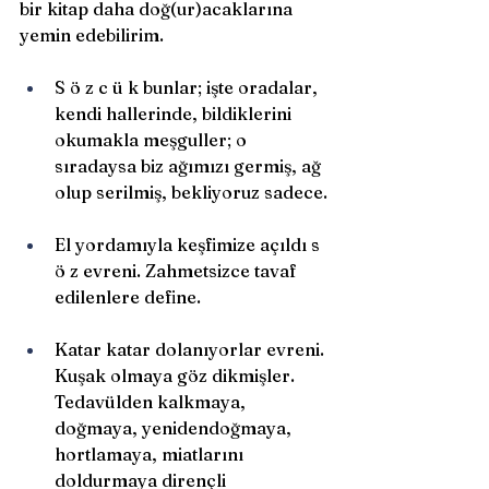
bir kitap daha doğ(ur)acaklarına 
yemin edebilirim.
S ö z c ü k bunlar; işte oradalar, 
kendi hallerinde, bildiklerini 
okumakla meşguller; o 
sıradaysa biz ağımızı germiş, ağ 
olup serilmiş, bekliyoruz sadece.
El yordamıyla keşfimize açıldı s 
ö z evreni. Zahmetsizce tavaf 
edilenlere define.
Katar katar dolanıyorlar evreni. 
Kuşak olmaya göz dikmişler. 
Tedavülden kalkmaya, 
doğmaya, yenidendoğmaya, 
hortlamaya, miatlarını 
doldurmaya dirençli 