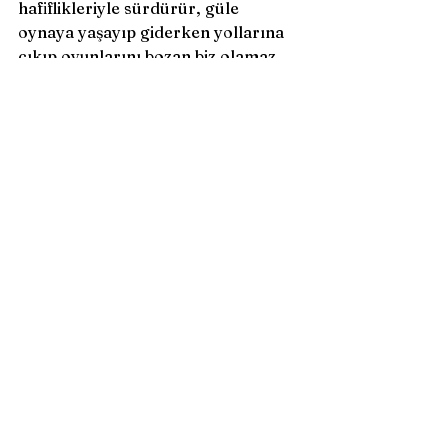
hafiflikleriyle sürdürür, güle 
oynaya yaşayıp giderken yollarına 
çıkıp oyunlarını bozan biz olamaz 
mıyız.
Ancak kişisel gayretlerimiz 
sonucunda çok terler dökerek 
çok dirsekler çürüterek 
varabileceğimizin söylendiği 
cazip Eldorado’lar çizilmiş 
görünmez haritalarımıza. Daha 
çizilirken silinmeye 
başladıklarından olsa gerek, 
peşlerine düş(e)memişiz. Bu 
sebepten: İzler sürülemeden 
kalmış. Pes etmeler kendine 
tarih yazmış. Boyun eğmenin 
rehaveti pekçoklarını rehin 
almış. Aklına bile gelmemiş 