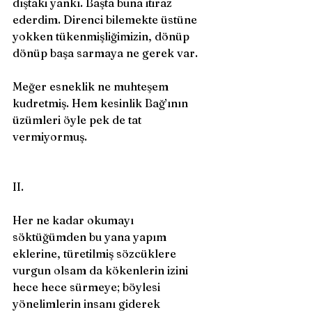
dıştaki yankı. Başta buna itiraz 
ederdim. Direnci bilemekte üstüne 
yokken tükenmişliğimizin, dönüp 
dönüp başa sarmaya ne gerek var. 
Meğer esneklik ne muhteşem 
kudretmiş. Hem kesinlik Bağ’ının 
üzümleri öyle pek de tat 
vermiyormuş.
II.
Her ne kadar okumayı 
söktüğümden bu yana yapım 
eklerine, türetilmiş sözcüklere 
vurgun olsam da kökenlerin izini 
hece hece sürmeye; böylesi 
yönelimlerin insanı giderek 