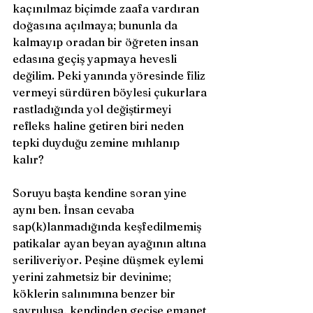
kaçınılmaz biçimde zaafa vardıran 
doğasına açılmaya; bununla da 
kalmayıp oradan bir öğreten insan 
edasına geçiş yapmaya hevesli 
değilim. Peki yanında yöresinde filiz 
vermeyi sürdüren böylesi çukurlara 
rastladığında yol değiştirmeyi 
refleks haline getiren biri neden 
tepki duyduğu zemine mıhlanıp 
kalır? 
Soruyu başta kendine soran yine 
aynı ben. İnsan cevaba 
sap(k)lanmadığında keşfedilmemiş 
patikalar ayan beyan ayağının altına 
seriliveriyor. Peşine düşmek eylemi 
yerini zahmetsiz bir devinime; 
köklerin salınımına benzer bir 
savruluşa, kendinden geçişe emanet 