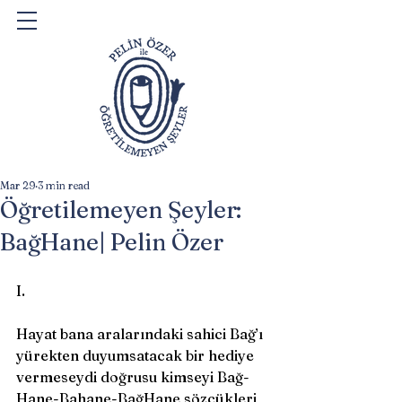
Mar 29
3 min read
Öğretilemeyen Şeyler:
BağHane| Pelin Özer
I.
Hayat bana aralarındaki sahici Bağ’ı 
yürekten duyumsatacak bir hediye 
vermeseydi doğrusu kimseyi Bağ-
Hane-Bahane-BağHane sözcükleri 