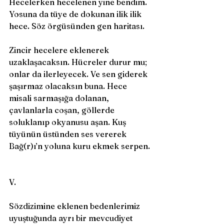
Hecelerken hecelenen yine bendim. 
Yosuna da tüye de dokunan ilik ilik 
hece. Söz örgüsünden gen haritası. 
Zincir hecelere eklenerek 
uzaklaşacaksın. Hücreler durur mu; 
onlar da ilerleyecek. Ve sen giderek 
şaşırmaz olacaksın buna. Hece 
misali sarmaşığa dolanan, 
çavlanlarla coşan, göllerde 
soluklanıp okyanusu aşan. Kuş 
tüyünün üstünden ses vererek 
Bağ(r)ı’n yoluna kuru ekmek serpen.
V. 
Sözdizimine eklenen bedenlerimiz 
uyuştuğunda ayrı bir mevcudiyet 