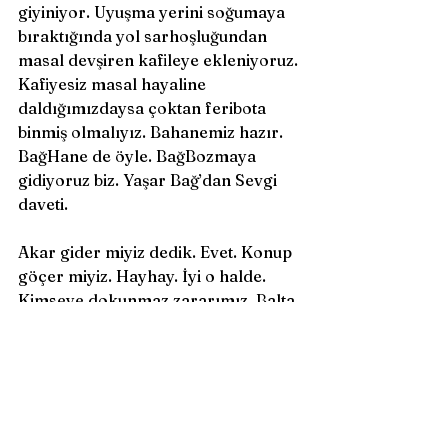
giyiniyor. Uyuşma yerini soğumaya 
bıraktığında yol sarhoşluğundan 
masal devşiren kafileye ekleniyoruz. 
Kafiyesiz masal hayaline 
daldığımızdaysa çoktan feribota 
binmiş olmalıyız. Bahanemiz hazır. 
BağHane de öyle. BağBozmaya 
gidiyoruz biz. Yaşar Bağ’dan Sevgi 
daveti. 
Akar gider miyiz dedik. Evet. Konup 
göçer miyiz. Hayhay. İyi o halde. 
Kimseye dokunmaz zararımız. Balta 
yok elimizde, dolanmadık uzun 
iplere. Hasır sepet, yaprak şal, 
baykuş kolye. Dizilelim inci inci 
yollara. 