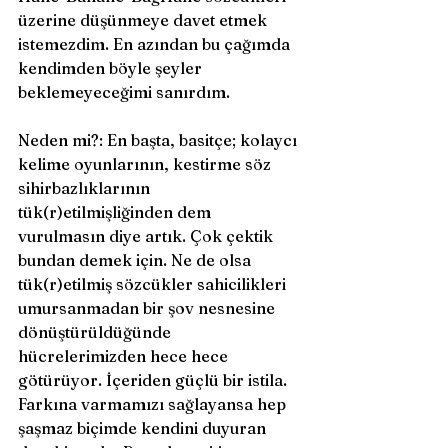
üzerine düşünmeye davet etmek 
istemezdim. En azından bu çağımda 
kendimden böyle şeyler 
beklemeyeceğimi sanırdım.
Neden mi?: En başta, basitçe; kolaycı 
kelime oyunlarının, kestirme söz 
sihirbazlıklarının 
tük(r)etilmişliğinden dem 
vurulmasın diye artık. Çok çektik 
bundan demek için. Ne de olsa 
tük(r)etilmiş sözcükler sahicilikleri 
umursanmadan bir şov nesnesine 
dönüştürüldüğünde 
hücrelerimizden hece hece 
götürüyor. İçeriden güçlü bir istila. 
Farkına varmamızı sağlayansa hep 
şaşmaz biçimde kendini duyuran 