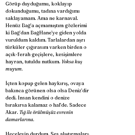
Görüp duyduğumu, koklayıp 
dokunduğumu, tadına vardığımı 
saklayamam. Ama ne karnaval. 
Henüz Bağ’a açmamıştım gözlerimi 
ki Bağ’dan BağHane’ye giden yolda 
vuruldum kaldım. Tarlalardan aşrı 
türküler çığırasım varken birden o 
açık-ferah geçişlere, kesişimlere 
hayran, tutuldu nutkum. 
Yoksa kuş 
muyum.
İçten kopup gelen haykırış, ovaya 
bakınca görünen olsa olsa Deniz’dir 
dedi. İnsan kendini o denize 
bırakırsa kalamaz o hal’de. Sadece 
Akar. 
Tığ ile örülmüşüz evrenin 
damarlarına.
Heceleyip durdum. Ses alıştırmaları. 