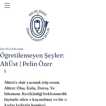
Jun 16
2 min read
Öğretilemeyen Şeyler:
AltÜst | Pelin Özer
I.
Altüst’e dair yazmak istiyorum. 
Altüst: Oluş. Kalış. Duruş. Ve 
bilumum. Kes(k)inliği beklenmedik 
biçimde silen o kaçınılmaz ve bir o 
kadar belirgin hamleyi. 