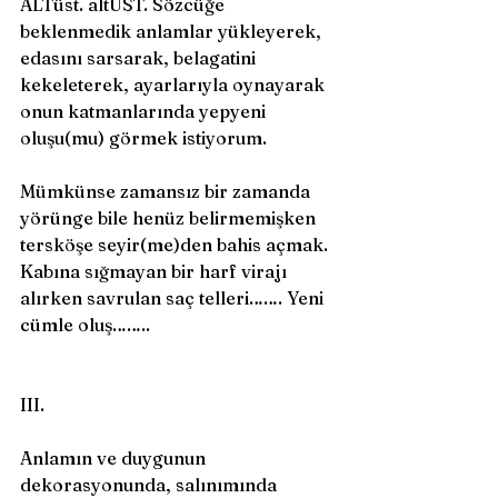
ALTüst. altÜST. Sözcüğe 
beklenmedik anlamlar yükleyerek, 
edasını sarsarak, belagatini 
kekeleterek, ayarlarıyla oynayarak 
onun katmanlarında yepyeni 
oluşu(mu) görmek istiyorum. 
Mümkünse zamansız bir zamanda 
yörünge bile henüz belirmemişken 
tersköşe seyir(me)den bahis açmak. 
Kabına sığmayan bir harf virajı 
alırken savrulan saç telleri……. Yeni 
cümle oluş……..
III.
Anlamın ve duygunun 
dekorasyonunda, salınımında 