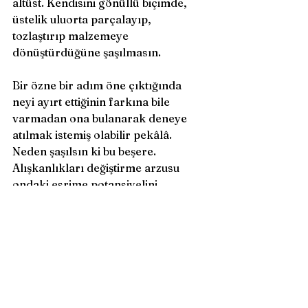
altüst. Kendisini gönüllü biçimde, 
üstelik uluorta parçalayıp, 
tozlaştırıp malzemeye 
dönüştürdüğüne şaşılmasın. 
Bir özne bir adım öne çıktığında 
neyi ayırt ettiğinin farkına bile 
varmadan ona bulanarak deneye 
atılmak istemiş olabilir pekâlâ. 
Neden şaşılsın ki bu beşere. 
Alışkanlıkları değiştirme arzusu 
ondaki esrime potansiyelini 
beklenmedik ölçüde artırmış 
olamaz mı? 
Deneyle birlikte neşe sağanağı. 
Eylemlilikte ölçülemez artış. 
Bilinmez nasıl; yepyeni bir dirim 
kazanmış. Devinime kılık 